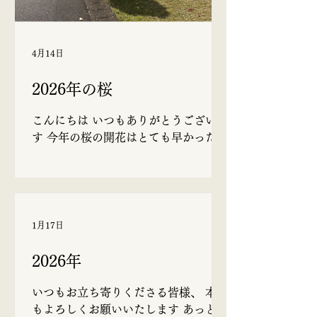
4月14日
2026年の桜
こんにちは いつもありがとうございま
す 今年の桜の開花はとても早かったで
すね ソメイヨシノの開花宣言が3月16
日 観測史上最速とのことでした。 あ
るお寺のご住職から聴かせていただい
たお話しによると、日本では桜の近く
に土葬された歴史があり、満開の様子
1月17日
が極楽浄土のイメージとも重なるた
め、墓地やその付近には積極的に植え
2026年
られてきた、ということでした。 だか
ら、あちこちの墓地に桜の木があるん
いつもお立ち寄りくださる皆様、 本年
だ、と納得できました。 仕事をしてい
もよろしくお願いいたします あっとい