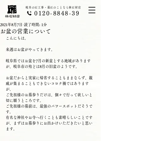
岐阜の石工事・墓石のことなら林石材店
0120-8848-39
2021年8月7日
読了時間: 1分
お盆の営業について
こんにちは。
来週はお盆がやってきます。
岐阜県ではお盆を7月の新盆とする地域があります
が、岐阜市の殆どは8月の旧盆のようです。
お盆だからと実家に帰省することもままならず、親
戚が集まることもできないコロナ禍ではあります
が、
ご先祖様のお墓参りだけは、個々で行って欲しいと
切に願うところです。
ご先祖様の墓前は、最強のパワースポットだそうで
す。
有名な神社やお寺へ行くことも素晴らしいことです
が、まずはお墓参りにお出かけいただきたいと思い
ます。