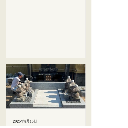
ると、ひらひらと桜の花びらが足元に
う間に2026年がやってきましたが、今
舞い落ちてきます。 何とも素敵な季節
頃になって事務所の整理をしたり、不
であります。 今年も桜を楽しませ
要な物を片付けたりしています(´･ω･
ていただきました🌸 桜さん、ありがと
`;) 毎年反省から始まる新年のような気
うございました。 お盆前にお墓新設を
がします笑 今年も途切れながらでも、
お考えのお客様は、そろそろご準備さ
ブログを更新していきたいと思いま
れることをおすすめいたします。
す。 よろしくお願いいたします！
2025年8月15日