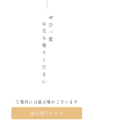
様、 本年もよろしくお願いい
先祖代々之墓
たします あっという間に
2026年がやってきましたが、
ぜ
今頃になって事務所の整理を
お
ひ
したり、不要な物を片付けた
立
一
りしています(´･ω･`;) 毎年反
ち
度
省から始まる新年のような気
寄
がします笑 今年も途切れなが
り
らでも、ブログを更新してい
く
きたいと思います。 よろしく
だ
お願いいたします！
さ
い
工場内には展示場がございます
展示場アクセス