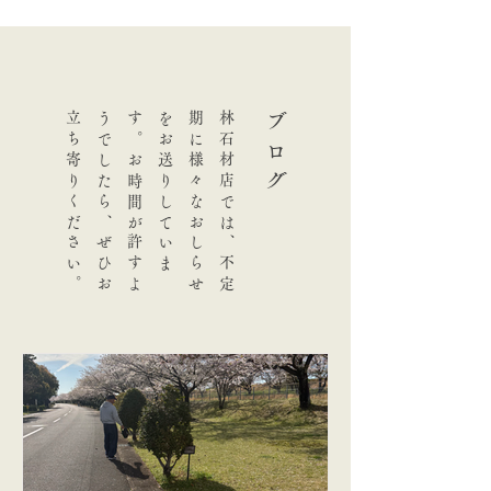
。
林
石
材
店
で
は
、
不
定
期
に
様
々
な
お
し
ら
せ
を
お
送
り
し
て
い
ま
す
。
お
時
間
が
許
す
よ
う
で
し
た
ら
、
ぜ
ひ
お
立
ち
寄
り
く
だ
さ
い
ブログ