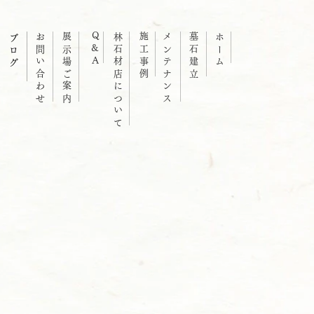
Q
お問い合わせ
展示場ご案内
林石材店について
施工事例
メンテナンス
墓石建立
ホーム
ブログ
&
A