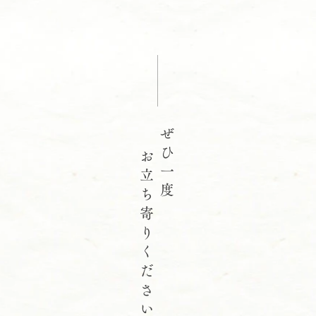
2026年
いつもお立ち寄りくださる皆様、
本年もよろしくお願いいたします
先祖
あっという間に2026年がやって
きましたが、今頃になって事務所
の整理をしたり、不要な物を片付
けたりしています(´･ω･`;) 毎年反
ぜひ一度
省から始まる新年のような気がし
お立ち寄りください
ます笑 今年も途切れながらで
も、ブログを更新していきたいと
思います。 よろしくお願いいた
します！