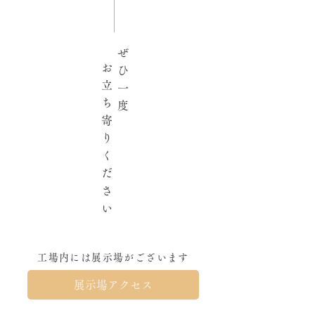
様、 本年もよろしくお願いい
先祖代々之墓
たします あっという間に
2026年がやってきましたが、
ぜ
今頃になって事務所の整理を
お
ひ
したり、不要な物を片付けた
立
一
りしています(´･ω･`;) 毎年反
ち
度
省から始まる新年のような気
寄
がします笑 今年も途切れなが
り
らでも、ブログを更新してい
く
きたいと思います。 よろしく
だ
お願いいたします！
さ
い
工場内には展示場がございます
展示場アクセス