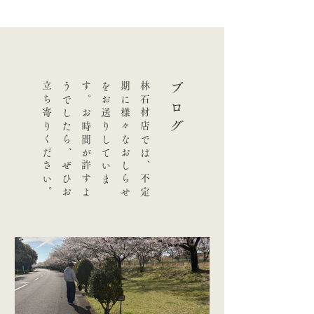
。
林
石
材
店
で
は
、
不
定
期
に
様
々
な
お
し
ら
せ
を
お
送
り
し
て
い
ま
す
。
お
時
間
が
許
す
よ
う
で
し
た
ら
、
ぜ
ひ
お
立
ち
寄
り
く
だ
さ
い
ブログ