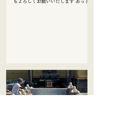
だ、と納得できました。 仕事をしてい
もよろしくお願いいたします あっとい
ると、ひらひらと桜の花びらが足元に
う間に2026年がやってきましたが、今
舞い落ちてきます。 何とも素敵な季節
頃になって事務所の整理をしたり、不
であります。 今年も桜を楽しませ
要な物を片付けたりしています(´･ω･
ていただきました🌸 桜さん、ありがと
`;) 毎年反省から始まる新年のような気
うございました。 お盆前にお墓新設を
がします笑 今年も途切れながらでも、
お考えのお客様は、そろそろご準備さ
ブログを更新していきたいと思いま
れることをおすすめいたします。
す。 よろしくお願いいたします！
2025年8月15日