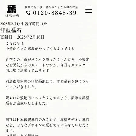
岐阜の石工事・墓石のことなら林石材店
0120-8848-39
2025年2月17日
読了時間: 1分
洋型墓石
更新日：
2025年2月18日
こんにちは
今週からまた寒波がやってくるようですね
青空なのに雨がパラパラ降ったり止んだり、不安定
なお天気からのスタートですが、今日もスタッフ一
同現場で頑張っております！
羽島郡岐南町の須賀墓地にて、洋型墓石を建てさせ
ていただきました。
限られた敷地内にスッキリとおさまり、素敵な洋型
墓石が完成いたしました。
当社は日本伝統墓石のみならず、洋型デザイン墓石
など、どんなデザインの墓石でもやらせていただき
ます。