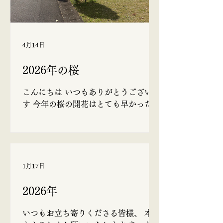
4月14日
2026年の桜
こんにちは いつもありがとうございま
す 今年の桜の開花はとても早かったで
すね ソメイヨシノの開花宣言が3月16
日 観測史上最速とのことでした。 あ
るお寺のご住職から聴かせていただい
たお話しによると、日本では桜の近く
に土葬された歴史があり、満開の様子
1月17日
が極楽浄土のイメージとも重なるた
め、墓地やその付近には積極的に植え
2026年
られてきた、ということでした。 だか
ら、あちこちの墓地に桜の木があるん
いつもお立ち寄りくださる皆様、 本年