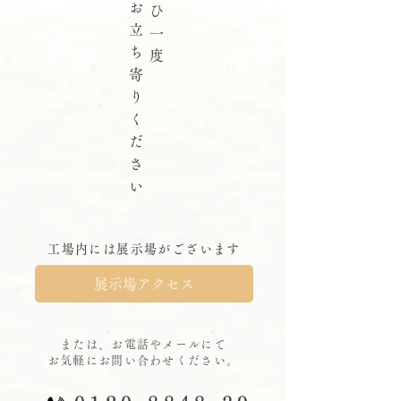
お
ひ
立
一
ち
度
寄
り
く
だ
さ
い
工場内には展示場がございます
展示場アクセス
または、お電話やメールにて
お気軽にお問い合わせください。