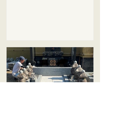
ていただきました🌸 桜さん、ありがと
`;) 毎年反省から始まる新年のような気
うございました。 お盆前にお墓新設を
がします笑 今年も途切れながらでも、
お考えのお客様は、そろそろご準備さ
ブログを更新していきたいと思いま
れることをおすすめいたします。
す。 よろしくお願いいたします！
2025年8月15日
先祖代々之墓
こんにちは いつもブログに来てくださ