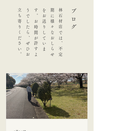
。
林
石
材
店
で
は
、
不
定
期
に
様
々
な
お
し
ら
せ
を
お
送
り
し
て
い
ま
す
。
お
時
間
が
許
す
よ
う
で
し
た
ら
、
ぜ
ひ
お
立
ち
寄
り
く
だ
さ
い
ブログ