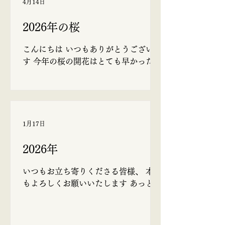
4月14日
2026年の桜
こんにちは いつもありがとうございま
す 今年の桜の開花はとても早かったで
すね ソメイヨシノの開花宣言が3月16
日 観測史上最速とのことでした。 あ
るお寺のご住職から聴かせていただい
たお話しによると、日本では桜の近く
に土葬された歴史があり、満開の様子
1月17日
が極楽浄土のイメージとも重なるた
め、墓地やその付近には積極的に植え
2026年
られてきた、ということでした。 だか
ら、あちこちの墓地に桜の木があるん
いつもお立ち寄りくださる皆様、 本年
だ、と納得できました。 仕事をしてい
もよろしくお願いいたします あっとい
ると、ひらひらと桜の花びらが足元に
う間に2026年がやってきましたが、今
舞い落ちてきます。 何とも素敵な季節
頃になって事務所の整理をしたり、不
であります。 今年も桜を楽しませ
要な物を片付けたりしています(´･ω･