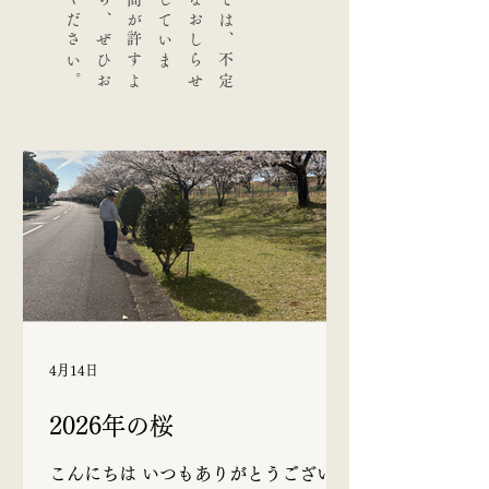
。
林
石
材
店
で
は
、
不
定
期
に
様
々
な
お
し
ら
せ
を
お
送
り
し
て
い
ま
す
。
お
時
間
が
許
す
よ
う
で
し
た
ら
、
ぜ
ひ
お
立
ち
寄
り
く
だ
さ
い
4月14日
2026年の桜
こんにちは いつもありがとうございま