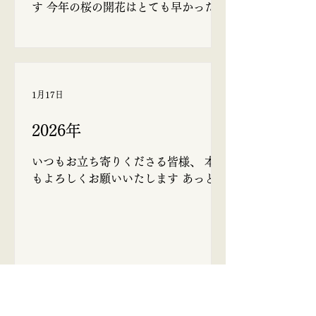
す 今年の桜の開花はとても早かったで
すね ソメイヨシノの開花宣言が3月16
日 観測史上最速とのことでした。 あ
るお寺のご住職から聴かせていただい
たお話しによると、日本では桜の近く
に土葬された歴史があり、満開の様子
1月17日
が極楽浄土のイメージとも重なるた
め、墓地やその付近には積極的に植え
2026年
られてきた、ということでした。 だか
ら、あちこちの墓地に桜の木があるん
いつもお立ち寄りくださる皆様、 本年
だ、と納得できました。 仕事をしてい
もよろしくお願いいたします あっとい
ると、ひらひらと桜の花びらが足元に
う間に2026年がやってきましたが、今
舞い落ちてきます。 何とも素敵な季節
頃になって事務所の整理をしたり、不
であります。 今年も桜を楽しませ
要な物を片付けたりしています(´･ω･
ていただきました🌸 桜さん、ありがと
`;) 毎年反省から始まる新年のような気
うございました。 お盆前にお墓新設を
がします笑 今年も途切れながらでも、
お考えのお客様は、そろそろご準備さ
ブログを更新していきたいと思いま
れることをおすすめいたします。
す。 よろしくお願いいたします！